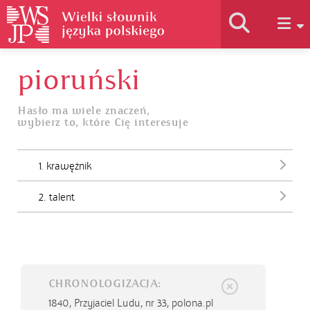
pioruński
Historia słownika
Hasło ma wiele znaczeń,
wybierz to, które Cię interesuje
Jak korzystać
1. krawężnik
Podstawy naukowe
2. talent
Autorzy
CHRONOLOGIZACJA:
1840,
Przyjaciel Ludu, nr 33, polona.pl