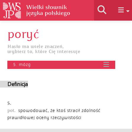
poryć
Historia słownika
Hasło ma wiele znaczeń,
wybierz to, które Cię interesuje
Jak korzystać
5. mózg
Podstawy naukowe
Definicja
Autorzy
5.
pot.
spowodować, że ktoś stracił zdolność
prawidłowej oceny rzeczywistości