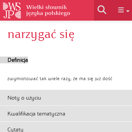
narzygać się
Historia słownika
Jak korzystać
Definicja
Podstawy naukowe
zwymiotować tak wiele razy, że ma się już dość
Autorzy
Noty o użyciu
Kwalifikacja tematyczna
Cytaty