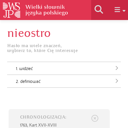
nieostro
Historia słownika
Hasło ma wiele znaczeń,
wybierz to, które Cię interesuje
Jak korzystać
1. widzieć
Podstawy naukowe
2. definiować
Autorzy
CHRONOLOGIZACJA:
1763,
Kart XVII-XVIII