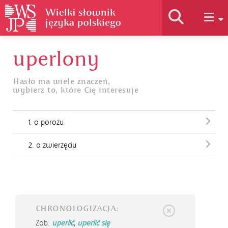
uperlony
Historia słownika
Hasło ma wiele znaczeń,
wybierz to, które Cię interesuje
Jak korzystać
1. o porożu
Podstawy naukowe
2. o zwierzęciu
Autorzy
CHRONOLOGIZACJA:
Zob.
uperlić
,
uperlić się