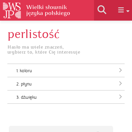
perlistość
Historia słownika
Hasło ma wiele znaczeń,
wybierz to, które Cię interesuje
Jak korzystać
1. koloru
Podstawy naukowe
2. płynu
Autorzy
3. dźwięku