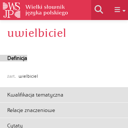
uwielbiciel
Historia słownika
Jak korzystać
Definicja
Podstawy naukowe
żart.
wielbiciel
Autorzy
Kwalifikacja tematyczna
Relacje znaczeniowe
Cytaty