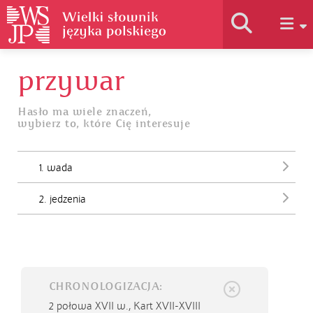
przywar
Historia słownika
Hasło ma wiele znaczeń,
wybierz to, które Cię interesuje
Jak korzystać
1. wada
Podstawy naukowe
2. jedzenia
Autorzy
CHRONOLOGIZACJA:
2 połowa XVII w.,
Kart XVII-XVIII