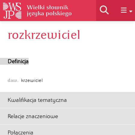
rozkrzewiciel
Historia słownika
Jak korzystać
Definicja
Podstawy naukowe
daw.
krzewiciel
Autorzy
Kwalifikacja tematyczna
Relacje znaczeniowe
Połączenia