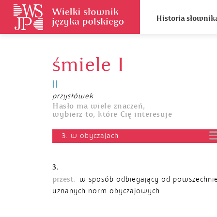
Historia słownik
śmiele I
II
przysłówek
Hasło ma wiele znaczeń,
wybierz to, które Cię interesuje
3. w obyczajach
3.
przest.
w sposób odbiegający od powszechni
uznanych norm obyczajowych