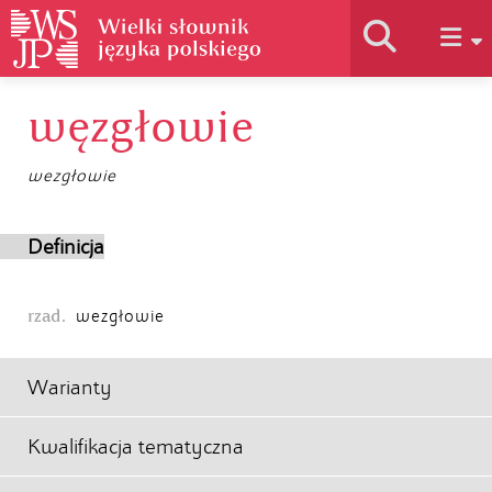
węzgłowie
Historia słownika
wezgłowie
Jak korzystać
Definicja
Podstawy naukowe
rzad.
wezgłowie
Autorzy
Warianty
Kwalifikacja tematyczna