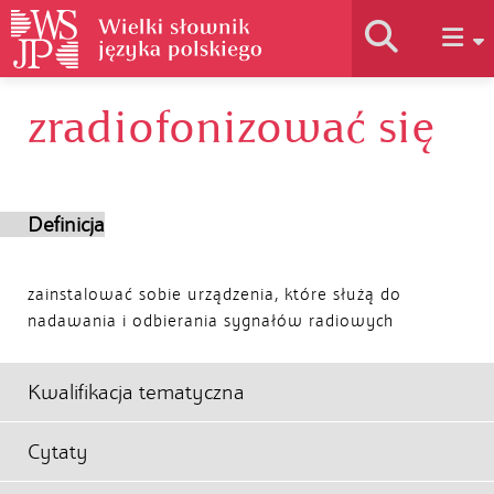
zradiofonizować się
Historia słownika
Jak korzystać
Definicja
Podstawy naukowe
zainstalować sobie urządzenia, które służą do
nadawania i odbierania sygnałów radiowych
Autorzy
Kwalifikacja tematyczna
Cytaty