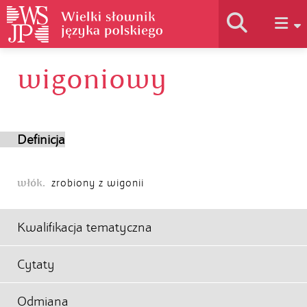
wigoniowy
Historia słownika
Jak korzystać
Definicja
Podstawy naukowe
włók.
zrobiony z wigonii
Autorzy
Kwalifikacja tematyczna
Cytaty
Odmiana