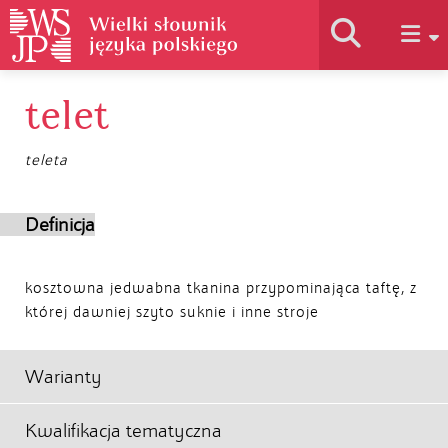
telet
Historia słownika
teleta
Jak korzystać
Definicja
Podstawy naukowe
kosztowna jedwabna tkanina przypominająca taftę, z
której dawniej szyto suknie i inne stroje
Autorzy
Warianty
Kwalifikacja tematyczna