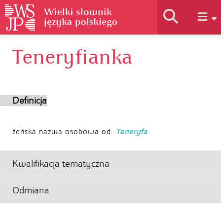
Teneryfianka
Historia słownika
Jak korzystać
Definicja
Podstawy naukowe
żeńska nazwa osobowa od:
Teneryfa
Autorzy
Kwalifikacja tematyczna
Odmiana