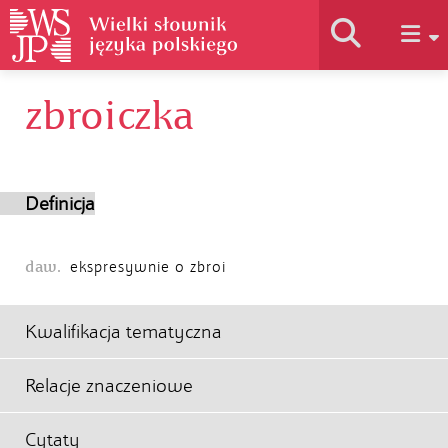
zbroiczka
Historia słownika
Jak korzystać
Definicja
Podstawy naukowe
daw.
ekspresywnie o zbroi
Autorzy
Kwalifikacja tematyczna
Relacje znaczeniowe
Cytaty