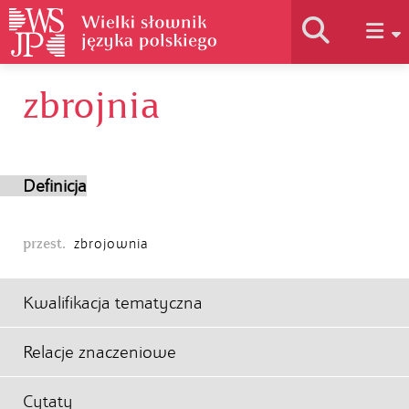
zbrojnia
Historia słownika
Jak korzystać
Definicja
Podstawy naukowe
przest.
zbrojownia
Autorzy
Kwalifikacja tematyczna
Relacje znaczeniowe
Cytaty