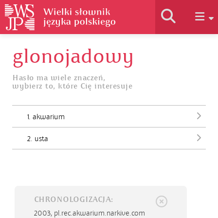
glonojadowy
Historia słownika
Hasło ma wiele znaczeń,
wybierz to, które Cię interesuje
Jak korzystać
1. akwarium
Podstawy naukowe
2. usta
Autorzy
CHRONOLOGIZACJA:
2003,
pl.rec.akwarium.narkive.com