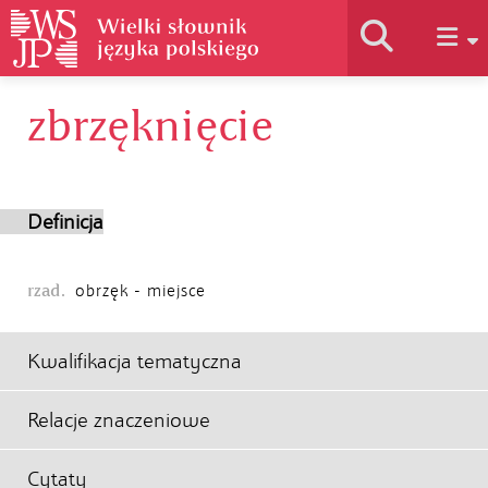
zbrzęknięcie
Historia słownika
Jak korzystać
Definicja
Podstawy naukowe
rzad.
obrzęk - miejsce
Autorzy
Kwalifikacja tematyczna
Relacje znaczeniowe
Cytaty