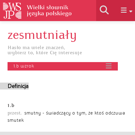
zesmutniały
Historia słownika
Hasło ma wiele znaczeń,
wybierz to, które Cię interesuje
Jak korzystać
1.b wzrok
Podstawy naukowe
Definicja
Autorzy
1.b
przest.
smutny - świadczący o tym, że ktoś odczuwa
smutek