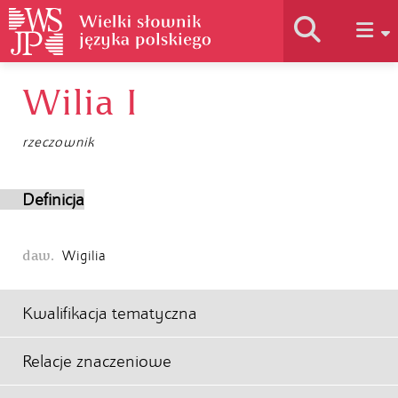
Wilia I
Historia słownika
rzeczownik
Jak korzystać
Definicja
Podstawy naukowe
daw.
Wigilia
Autorzy
Kwalifikacja tematyczna
Relacje znaczeniowe