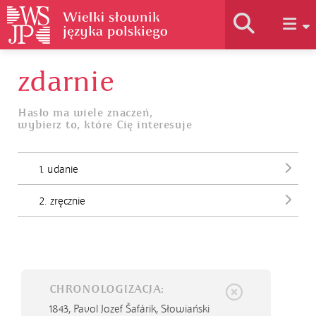
zdarnie
Historia słownika
Hasło ma wiele znaczeń,
wybierz to, które Cię interesuje
Jak korzystać
1. udanie
Podstawy naukowe
2. zręcznie
Autorzy
CHRONOLOGIZACJA:
1843,
Pavol Jozef Šafárik, Słowiański