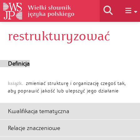
restrukturyzować
Historia słownika
Jak korzystać
Definicja
Podstawy naukowe
książk.
zmieniać strukturę i organizację czegoś tak,
aby poprawić jakość lub ulepszyć jego działanie
Autorzy
Kwalifikacja tematyczna
Relacje znaczeniowe