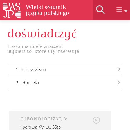
doświadczyć
Historia słownika
Hasło ma wiele znaczeń,
wybierz to, które Cię interesuje
Jak korzystać
1. bólu, szczęścia
Podstawy naukowe
2. człowieka
Autorzy
CHRONOLOGIZACJA:
1 połowa XV w.,
SStp