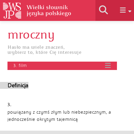
mroczny
Historia słownika
Hasło ma wiele znaczeń,
wybierz to, które Cię interesuje
Jak korzystać
3. film
Podstawy naukowe
Definicja
Autorzy
3.
powiązany z czymś złym lub niebezpiecznym, a
jednocześnie okrytym tajemnicą