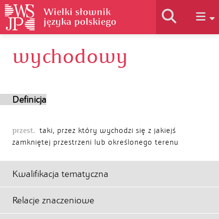
wychodowy
Historia słownika
Jak korzystać
Definicja
Podstawy naukowe
przest.
taki, przez który wychodzi się z jakiejś
zamkniętej przestrzeni lub określonego terenu
Autorzy
Kwalifikacja tematyczna
Relacje znaczeniowe