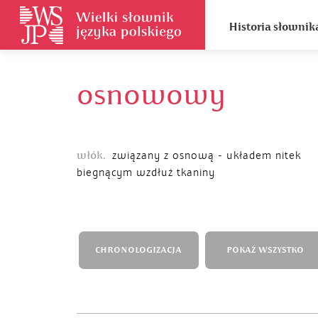
Historia słownik
osnowowy
włók.
związany z osnową - układem nitek
biegnącym wzdłuż tkaniny
CHRONOLOGIZACJA
POKAŻ WSZYSTKO