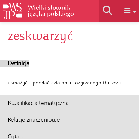
zeskwarzyć
Historia słownika
Jak korzystać
Definicja
Podstawy naukowe
usmażyć - poddać działaniu rozgrzanego tłuszczu
Autorzy
Kwalifikacja tematyczna
Relacje znaczeniowe
Cytaty