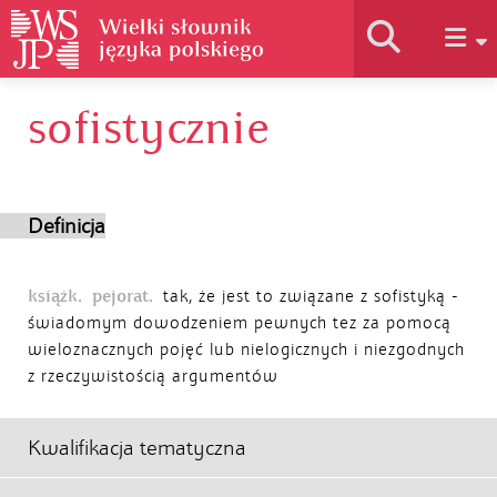
sofistycznie
Historia słownika
Jak korzystać
Definicja
Podstawy naukowe
książk.
pejorat.
tak, że jest to związane z sofistyką -
świadomym dowodzeniem pewnych tez za pomocą
wieloznacznych pojęć lub nielogicznych i niezgodnych
Autorzy
z rzeczywistością argumentów
Kwalifikacja tematyczna