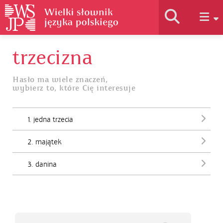
trzecizna
Historia słownika
Hasło ma wiele znaczeń,
wybierz to, które Cię interesuje
Jak korzystać
1. jedna trzecia
Podstawy naukowe
2. majątek
Autorzy
3. danina