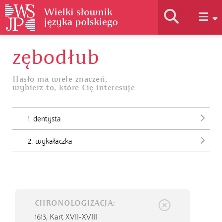
zębodłub
Historia słownika
Hasło ma wiele znaczeń,
wybierz to, które Cię interesuje
Jak korzystać
1. dentysta
Podstawy naukowe
2. wykałaczka
Autorzy
CHRONOLOGIZACJA:
1613,
Kart XVII-XVIII