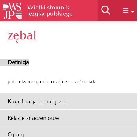
zębal
Historia słownika
Jak korzystać
Definicja
Podstawy naukowe
pot.
ekspresywnie o zębie - części ciała
Autorzy
Kwalifikacja tematyczna
Relacje znaczeniowe
Cytaty