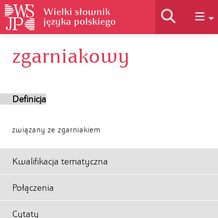
zgarniakowy
Historia słownika
Jak korzystać
Definicja
Podstawy naukowe
związany ze zgarniakiem
Autorzy
Kwalifikacja tematyczna
Połączenia
Cytaty