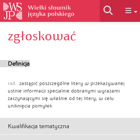
zgłoskować
Historia słownika
Jak korzystać
Definicja
Podstawy naukowe
rad.
zastąpić poszczególne litery w przekazywanej
ustnie informacji specjalnie dobranymi wyrazami
zaczynającymi się właśnie od tej litery, w celu
Autorzy
uniknięcia pomyłek
Kwalifikacja tematyczna