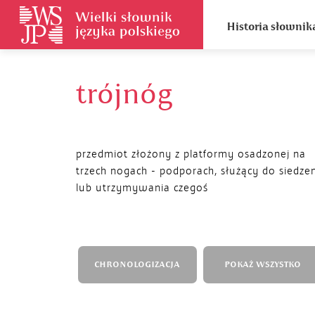
Historia słownik
trójnóg
przedmiot złożony z platformy osadzonej na
trzech nogach - podporach, służący do siedze
lub utrzymywania czegoś
CHRONOLOGIZACJA
POKAŻ WSZYSTKO