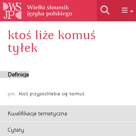
ktoś liże komuś
Historia słownika
tyłek
Jak korzystać
Definicja
Podstawy naukowe
pot.
ktoś przypochlebia się komuś
Autorzy
Kwalifikacja tematyczna
Cytaty