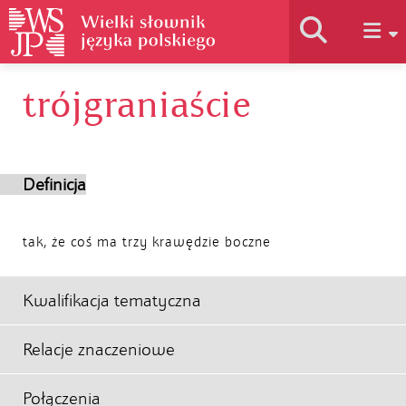
trójgraniaście
Historia słownika
Jak korzystać
Definicja
Podstawy naukowe
tak, że coś ma trzy krawędzie boczne
Autorzy
Kwalifikacja tematyczna
Relacje znaczeniowe
Połączenia