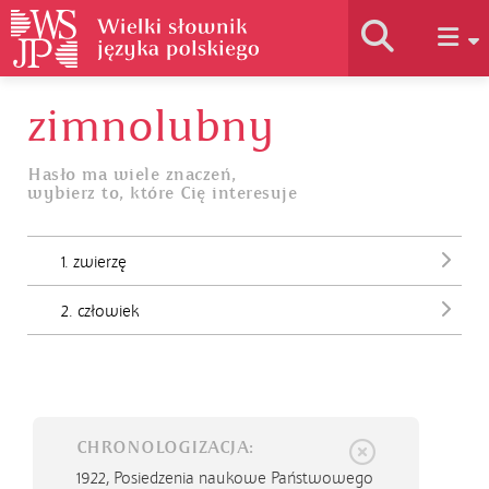
zimnolubny
Historia słownika
Hasło ma wiele znaczeń,
wybierz to, które Cię interesuje
Jak korzystać
1. zwierzę
Podstawy naukowe
2. człowiek
Autorzy
CHRONOLOGIZACJA:
1922,
Posiedzenia naukowe Państwowego