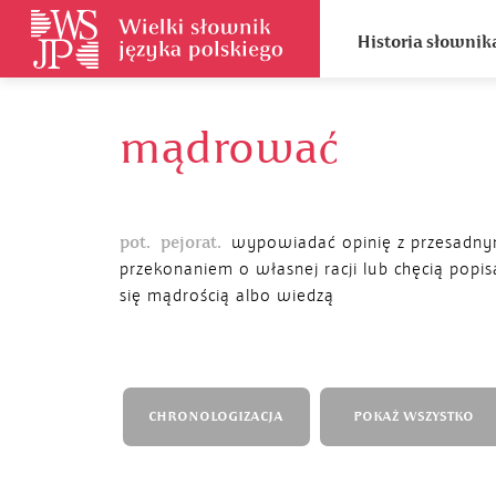
Historia słownik
mądrować
pot.
pejorat.
wypowiadać opinię z przesadn
przekonaniem o własnej racji lub chęcią popis
się mądrością albo wiedzą
CHRONOLOGIZACJA
POKAŻ WSZYSTKO