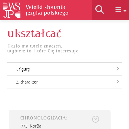
ukształcać
Historia słownika
Hasło ma wiele znaczeń,
wybierz to, które Cię interesuje
Jak korzystać
1. figurę
Podstawy naukowe
2. charakter
Autorzy
CHRONOLOGIZACJA:
1775,
KorBa