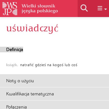
uświadczyć
Historia słownika
Jak korzystać
Definicja
Podstawy naukowe
książk.
natrafić gdzieś na kogoś lub coś
Autorzy
Noty o użyciu
Kwalifikacja tematyczna
Połączenia