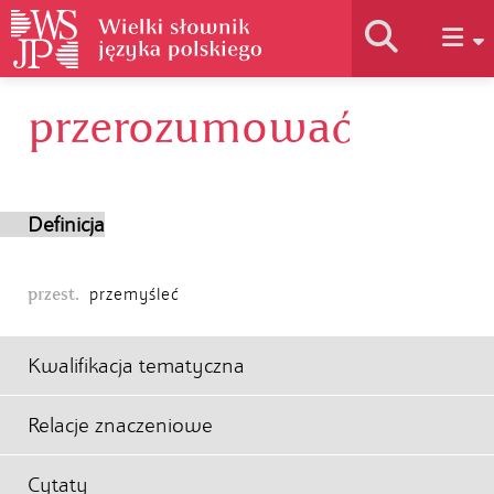
przerozumować
Historia słownika
Jak korzystać
Definicja
Podstawy naukowe
przest.
przemyśleć
Autorzy
Kwalifikacja tematyczna
Relacje znaczeniowe
Cytaty