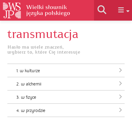
transmutacja
Historia słownika
Hasło ma wiele znaczeń,
wybierz to, które Cię interesuje
Jak korzystać
1. w kulturze
Podstawy naukowe
2. w alchemii
Autorzy
3. w fizyce
4. w przyrodzie