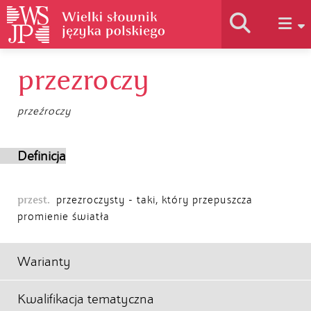
przezroczy
Historia słownika
przeźroczy
Jak korzystać
Definicja
Podstawy naukowe
przest.
przezroczysty - taki, który przepuszcza
promienie światła
Autorzy
Warianty
Kwalifikacja tematyczna