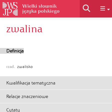
zwalina
Historia słownika
Jak korzystać
Definicja
Podstawy naukowe
rzad.
zwalisko
Autorzy
Kwalifikacja tematyczna
Relacje znaczeniowe
Cytaty