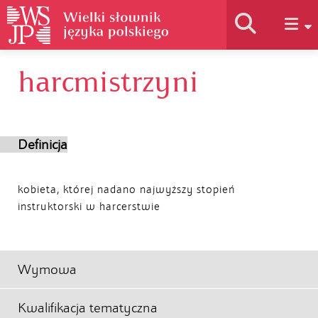
harcmistrzyni
Historia słownika
Jak korzystać
Definicja
Podstawy naukowe
kobieta, której nadano najwyższy stopień
instruktorski w harcerstwie
Autorzy
Wymowa
Kwalifikacja tematyczna