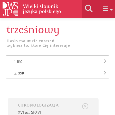
trześniowy
Historia słownika
Hasło ma wiele znaczeń,
wybierz to, które Cię interesuje
Jak korzystać
1. liść
Podstawy naukowe
2. sok
Autorzy
CHRONOLOGIZACJA:
XVI w.,
SPXVI