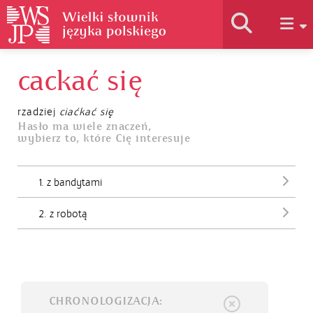
cackać się
Historia słownika
rzadziej
ciaćkać się
Jak korzystać
Hasło ma wiele znaczeń,
wybierz to, które Cię interesuje
Podstawy naukowe
1. z bandytami
2. z robotą
Autorzy
CHRONOLOGIZACJA: