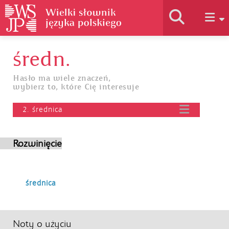
średn.
Historia słownika
Hasło ma wiele znaczeń,
wybierz to, które Cię interesuje
Jak korzystać
2. średnica
Podstawy naukowe
Rozwinięcie
Autorzy
średnica
Noty o użyciu