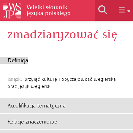
zmadziaryzować się
Historia słownika
Jak korzystać
Definicja
Podstawy naukowe
książk.
przyjąć kulturę i obyczajowość węgierską
oraz język węgierski
Autorzy
Kwalifikacja tematyczna
Relacje znaczeniowe